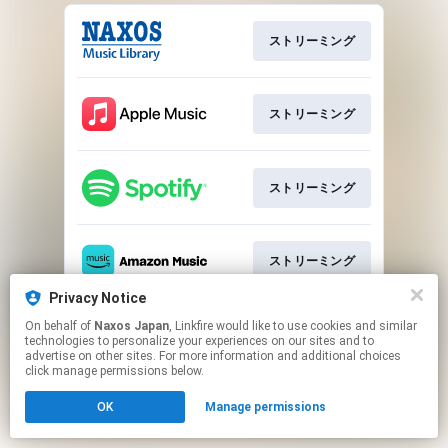
ストリーミング
ストリーミング
ストリーミング
ストリーミング
Privacy Notice
This page may contain affiliate links.
On behalf of
Naxos Japan
, Linkfire would like to use cookies and similar
By using this service, you agree to the use of cookies.
technologies to personalize your experiences on our sites and to
Click here
to manage your permissions.
advertise on other sites. For more information and additional choices
click manage permissions below.
OK
Manage permissions