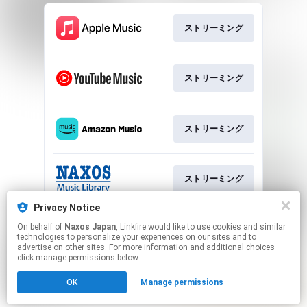
ストリーミング
ストリーミング
ストリーミング
ストリーミング
Privacy Notice
On behalf of
Naxos Japan
, Linkfire would like to use cookies and similar
ハイレゾダウンロード
technologies to personalize your experiences on our sites and to
advertise on other sites. For more information and additional choices
click manage permissions below.
This page may contain affiliate links.
OK
Manage permissions
By using this service, you agree to the use of cookies.
Click here
to manage your permissions.