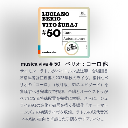
musica viva # 50 ベリオ：コーロ 他
サイモン・ラトルがバイエルン放送響・合唱団首
席指揮者就任直後の2023年秋のライヴ。複雑なベ
リオの「コーロ」（改訂版、31のエピソード）を
驚嘆すべき完成度で指揮。合唱とオーケストラが
ペアになる特殊配置を完璧に掌握。さらに、ジュ
ライのAIの進化と破局を描く委嘱作「オートマト
ーンズ」の初演ライヴを収録。ラトルの現代音楽
への強い志向と卓越した手腕を示すアルバム。