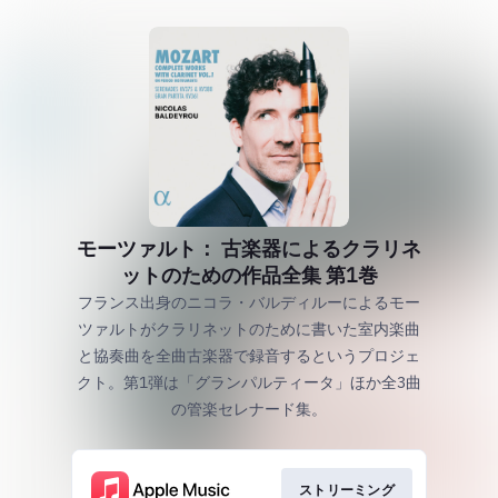
モーツァルト： 古楽器によるクラリネ
ットのための作品全集 第1巻
フランス出身のニコラ・バルディルーによるモー
ツァルトがクラリネットのために書いた室内楽曲
と協奏曲を全曲古楽器で録音するというプロジェ
クト。第1弾は「グランパルティータ」ほか全3曲
の管楽セレナード集。
ストリーミング