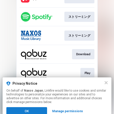
ストリーミング
ストリーミング
Download
Play
Privacy Notice
On behalf of
Naxos Japan
, Linkfire would like to use cookies and similar
ストリーミング
technologies to personalize your experiences on our sites and to
advertise on other sites. For more information and additional choices
click manage permissions below.
This page may contain affiliate links.
OK
Manage permissions
By using this service, you agree to the use of cookies.