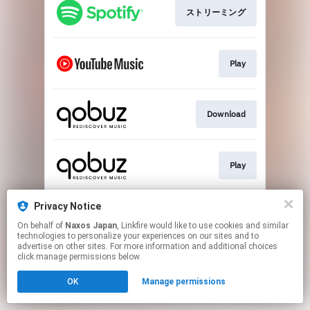
ストリーミング
Play
Download
Play
Privacy Notice
ストリーミング
On behalf of
Naxos Japan
, Linkfire would like to use cookies and similar
technologies to personalize your experiences on our sites and to
advertise on other sites. For more information and additional choices
This page may contain affiliate links.
click manage permissions below.
By using this service, you agree to the use of cookies.
Click here
to manage your permissions.
OK
Manage permissions