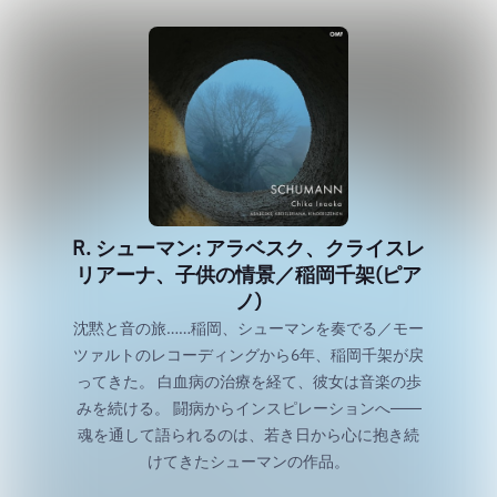
R. シューマン: アラベスク、クライスレ
リアーナ、子供の情景／稲岡千架(ピア
ノ)
沈黙と音の旅……稲岡、シューマンを奏でる／モー
ツァルトのレコーディングから6年、稲岡千架が戻
ってきた。 白血病の治療を経て、彼女は音楽の歩
みを続ける。 闘病からインスピレーションへ――
魂を通して語られるのは、若き日から心に抱き続
けてきたシューマンの作品。