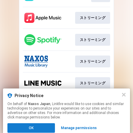
ストリーミング
ストリーミング
ストリーミング
ストリーミング
Privacy Notice
On behalf of
Naxos Japan
, Linkfire would like to use cookies and similar
ストリーミング
technologies to personalize your experiences on our sites and to
advertise on other sites. For more information and additional choices
click manage permissions below.
This page may contain affiliate links.
OK
Manage permissions
By using this service, you agree to the use of cookies.