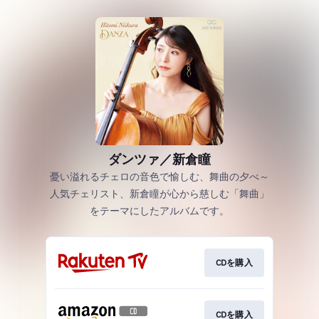
ダンツァ／新倉瞳
憂い溢れるチェロの音色で愉しむ、舞曲の夕べ～
人気チェリスト、新倉瞳が心から慈しむ「舞曲」
をテーマにしたアルバムです。
CDを購入
CDを購入