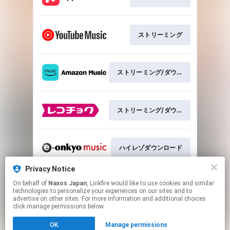
ストリーミング
ストリーミング/ダウンロード
ストリーミング/ダウンロード
ハイレゾダウンロード
Privacy Notice
On behalf of
Naxos Japan
, Linkfire would like to use cookies and similar
ストリーミング
technologies to personalize your experiences on our sites and to
advertise on other sites. For more information and additional choices
click manage permissions below.
This page may contain affiliate links.
OK
Manage permissions
By using this service, you agree to the use of cookies.