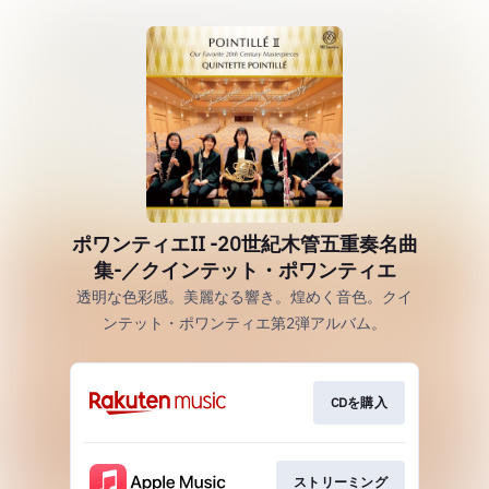
ポワンティエII -20世紀木管五重奏名曲
集-／クインテット・ポワンティエ
透明な色彩感。美麗なる響き。煌めく音色。クイ
ンテット・ポワンティエ第2弾アルバム。
CDを購入
ストリーミング