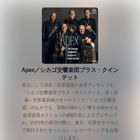
Apex／シカゴ交響楽団ブラス・クイン
テット
原点にして頂点！世界最強の金管アンサンブル、
「シカゴ交響楽団ブラス・クインテット」堂々登
場～世界最高峰のオーケストラ「シカゴ交響楽
団」のなかでも、別格の輝かしい響きを聴かせる
金管楽器セクションの精鋭5名によるアンサンブ
ル。2023年の来日の際に、東京、紀尾井ホールに
て敢行されたセッション・レコーディングをお届
けします。