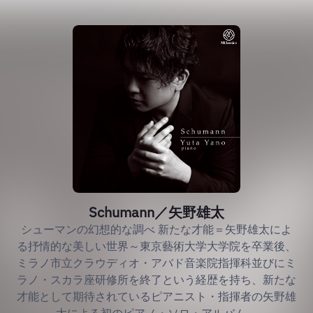
Schumann／矢野雄太
シューマンの幻想的な調べ 新たな才能＝矢野雄太によ
る抒情的な美しい世界～東京藝術大学大学院を卒業後、
ミラノ市立クラウディオ・アバド音楽院指揮科並びにミ
ラノ・スカラ座研修所を終了という経歴を持ち、新たな
才能として期待されているピアニスト・指揮者の矢野雄