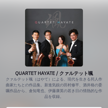
QUARTET HAYATE / クァルテット颯
クァルテット颯（はやて）による、現代を生きる邦人作
曲家たちとの作品集。新進気鋭の田村修平、酒井格の委
嘱作品から、倉知竜也、伊藤康英の若き日の情熱的な作
品を収録。