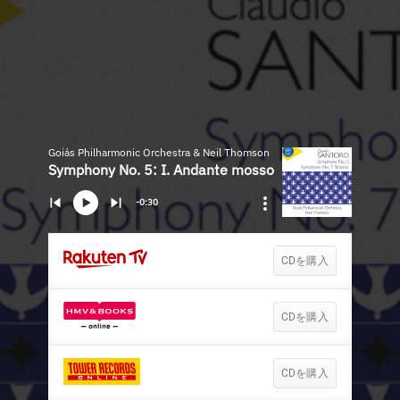
Goiás Philharmonic Orchestra & Neil Thomson
Symphony No. 5: I. Andante mosso
-0:30
CDを購入
CDを購入
CDを購入