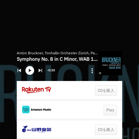
Anton Bruckner, Tonhalle-Orchester Zürich, Paavo Järvi
Symphony No. 8 in C Minor, WAB 108 (Novak 1890 Version): I. Allegro moderato
-0:30
CDを購入
Play
CDを購入