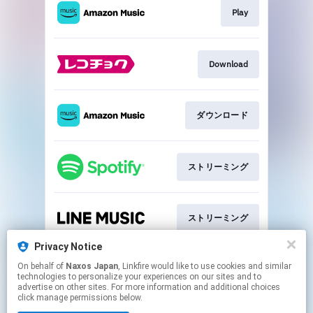
Play
Download
ダウンロード
ストリーミング
ストリーミング
Privacy Notice
On behalf of
Naxos Japan
, Linkfire would like to use cookies and similar
ストリーミング
technologies to personalize your experiences on our sites and to
advertise on other sites. For more information and additional choices
click manage permissions below.
This page may contain affiliate links.