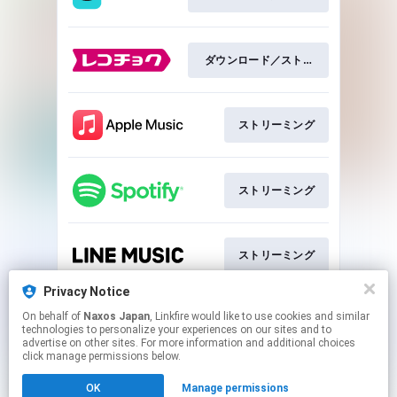
ダウンロード／ストリーミング
ストリーミング
ストリーミング
ストリーミング
Privacy Notice
On behalf of
Naxos Japan
, Linkfire would like to use cookies and similar
ストリーミング
technologies to personalize your experiences on our sites and to
advertise on other sites. For more information and additional choices
click manage permissions below.
This page may contain affiliate links.
OK
Manage permissions
By using this service, you agree to the use of cookies.