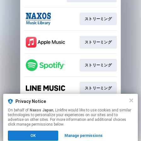
ストリーミング
ストリーミング
ストリーミング
ストリーミング
Privacy Notice
On behalf of
Naxos Japan
, Linkfire would like to use cookies and similar
ストリーミング
technologies to personalize your experiences on our sites and to
advertise on other sites. For more information and additional choices
click manage permissions below.
This page may contain affiliate links.
OK
Manage permissions
By using this service, you agree to the use of cookies.