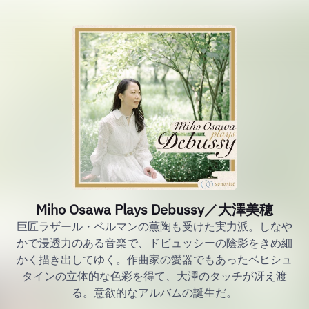
Miho Osawa Plays Debussy／大澤美穂
巨匠ラザール・ベルマンの薫陶も受けた実力派。しなや
かで浸透力のある音楽で、ドビュッシーの陰影をきめ細
かく描き出してゆく。作曲家の愛器でもあったベヒシュ
タインの立体的な色彩を得て、大澤のタッチが冴え渡
る。意欲的なアルバムの誕生だ。