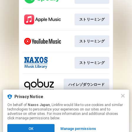
ストリーミング
ストリーミング
ストリーミング
ハイレゾダウンロード
Privacy Notice
On behalf of
Naxos Japan
, Linkfire would like to use cookies and similar
ハイレゾダウンロード
technologies to personalize your experiences on our sites and to
advertise on other sites. For more information and additional choices
click manage permissions below.
This page may contain affiliate links.
OK
Manage permissions
By using this service, you agree to the use of cookies.