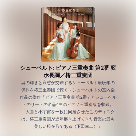
シューベルト: ピアノ三重奏曲 第2番 変
ホ長調／椿三重奏団
魂の輝きと哀愁が交錯するシューベルト最晩年の
傑作を椿三重奏団で聴く～シューベルトの室内楽
作品の傑作「ピアノ三重奏曲 第2番」とシューベル
トのリートの名品4曲のピアノ三重奏版を収録。
「大曲と小宇宙を一枚に同居させたこのディスク
は、椿三重奏団が近年磨き上げてきた音楽の最も
美しい現在形である（下田幸二）」