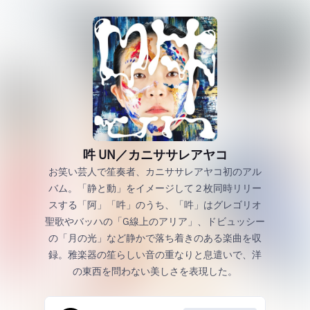
吽 UN／カニササレアヤコ
お笑い芸人で笙奏者、カニササレアヤコ初のアル
バム。「静と動」をイメージして２枚同時リリー
スする「阿」「吽」のうち、「吽」はグレゴリオ
聖歌やバッハの「G線上のアリア」、ドビュッシー
の「月の光」など静かで落ち着きのある楽曲を収
録。雅楽器の笙らしい音の重なりと息遣いで、洋
の東西を問わない美しさを表現した。