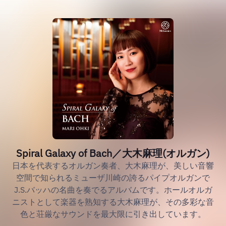
Spiral Galaxy of Bach／大木麻理(オルガン)
日本を代表するオルガン奏者、大木麻理が、美しい音響
空間で知られるミューザ川崎の誇るパイプオルガンで
J.S.バッハの名曲を奏でるアルバムです。ホールオルガ
ニストとして楽器を熟知する大木麻理が、その多彩な音
色と荘厳なサウンドを最大限に引き出しています。