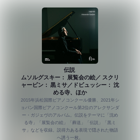
伝説
ムソルグスキー： 展覧会の絵／ スクリ
ャービン： 黒ミサ／ドビュッシー： 沈
める寺、ほか
2015年浜松国際ピアノコンクール優勝、2021年シ
ョパン国際ピアノコンクール第2位のアレクサンダ
ー・ガジェヴのアルバム。伝説をテーマに「沈め
る寺」「展覧会の絵」「葬送」「伝説」「黒ミ
サ」などを収録。説得力ある表現で隠された物語
へ誘う一枚。