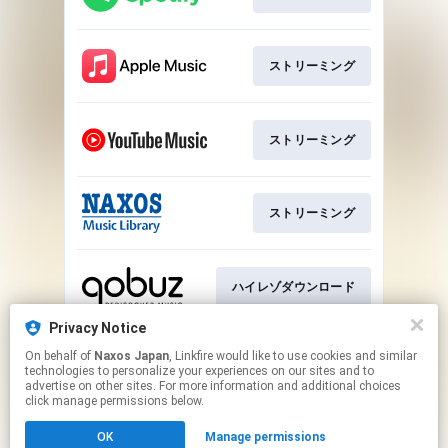
ストリーミング
ストリーミング
ストリーミング
ハイレゾダウンロード
Privacy Notice
On behalf of
Naxos Japan
, Linkfire would like to use cookies and similar
ハイレゾダウンロード
technologies to personalize your experiences on our sites and to
advertise on other sites. For more information and additional choices
click manage permissions below.
This page may contain affiliate links.
OK
Manage permissions
By using this service, you agree to the use of cookies.